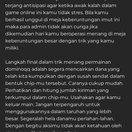
terjang antisipasi agar ketika awak kalah dalam 
game online ini kamu tidak stres. Bila kamu 
berhasil unggul di meja keberuntungan imut ini 
maka para admin tidak akan curiga jika 
dikemudian hari kamu beroperasi menang di meja 
keberuntungan besar dengan trik yang kamu 
miliki.
Langkah final dalam trik menang permainan 
dominoqq adalah segera mencairkan dana yang 
telah kita kumpulkan dengan susah sendat dalam 
bentuk chip-mu tersebut. Caranya cukup mudah. 
Perhatikan dan hitung jumlah kiriman yang 
terkumpul dalam chip-mu. Usahakan agar kamu 
keluar main. Jangan terpengaruh untuk 
menggunakannya dalam taruhan yang lebih 
besar. Segeralah hela danamu perlahan-lahan. 
Dengan begitu aksimu tidak akan ketahuan oleh 