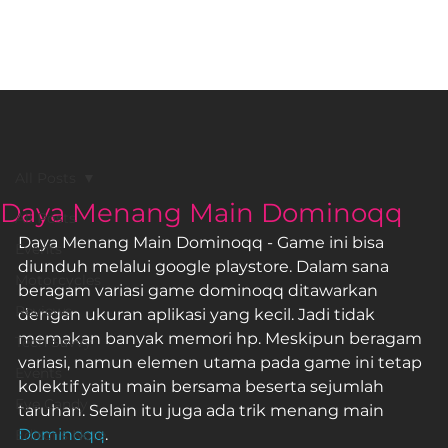
BLACK GIRLS RIDE MAGAZINE
All Posts
Daya Menang Main Dominoqq
All Posts
Daya Menang Main Dominoqq - Game ini bisa 
Events
diunduh melalui google playstore. Dalam sana 
Motorcycles
beragam variasi game dominoqq ditawarkan 
Reviews
dengan ukuran aplikasi yang kecil. Jadi tidak 
memakan banyak memori hp. Meskipun beragam 
Tech Savvy
variasi, namun elemen utama pada game ini tetap 
Events
kolektif yaitu main bersama beserta sejumlah 
Eye Candy
taruhan. Selain itu juga ada trik menang main 
Dominoqq
.
Editor's Note